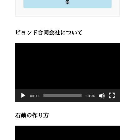
ビヨンド合同会社について
動
画
プ
レ
ー
00:00
01:36
ヤ
ー
石鹸の作り方
動