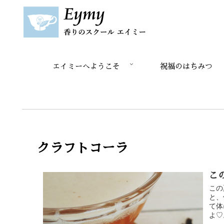
エイミーへようこそ
祝福のはちみつ
クラフトコーラ
こ
この
と、
て体
よ♡