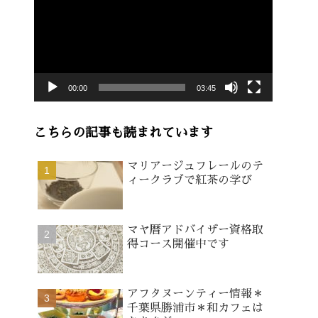
画
プ
レ
ー
00:00
03:45
ヤ
ー
こちらの記事も読まれています
マリアージュフレールのテ
ィークラブで紅茶の学び
マヤ暦アドバイザー資格取
得コース開催中です
アフタヌーンティー情報＊
千葉県勝浦市＊和カフェは