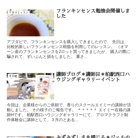
フランキンセンス勉強会開催しま
アロマレッスン
した
アブダビで、フランキンセンスを購入してきましたので、 先日は、
比較的新しいフランキンセンス樹脂を利用してのレッスン。 （オマ
ーン産のフランキンセンスを2ロット買ってきましたが、 購入の際に
騙されて、ずいぶんと損をしました。 重さ...
講師ブログ＊講師H＊柏駅西口ハ
その他
ウジングギャラリーイベント
今回は、企業様からのご依頼で、香りのスクールエイミーの講師が活
動しました。 その様子のご報告です。 ＊＊＊＊＊ エイミー在籍の講
師Hです。 柏駅西口ハウジングギャラリーにて、 アロマクラフト制
作体験会に講師として、３月のとある...
みずみずしさを感じる＊ジェルの