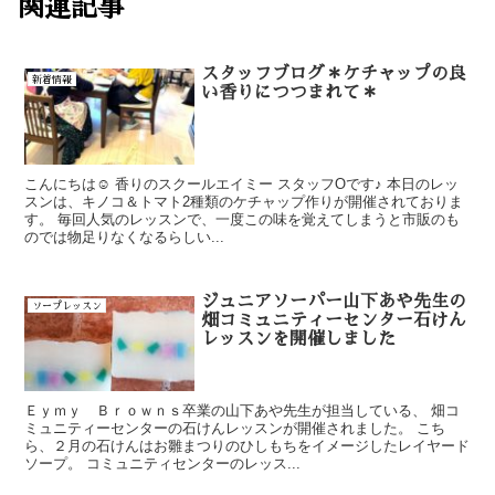
関連記事
スタッフブログ＊ケチャップの良
新着情報
い香りにつつまれて＊
こんにちは☺ 香りのスクールエイミー スタッフOです♪ 本日のレッ
スンは、キノコ＆トマト2種類のケチャップ作りが開催されておりま
す。 毎回人気のレッスンで、一度この味を覚えてしまうと市販のも
のでは物足りなくなるらしい...
ジュニアソーパー山下あや先生の
ソープレッスン
畑コミュニティーセンター石けん
レッスンを開催しました
Ｅｙｍｙ Ｂｒｏｗｎｓ卒業の山下あや先生が担当している、 畑コ
ミュニティーセンターの石けんレッスンが開催されました。 こち
ら、２月の石けんはお雛まつりのひしもちをイメージしたレイヤード
ソープ。 コミュニティセンターのレッス...