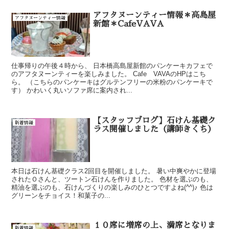
アフタヌーンティー情報＊高島屋
アフタヌーンティー情報
新館＊CafeVAVA
仕事帰りの午後４時から、 日本橋高島屋新館のパンケーキカフェで
のアフタヌーンティーを楽しみました。 Cafe VAVAのHPはこち
ら。 （こちらのパンケーキはグルテンフリーの米粉のパンケーキで
す） かわいく丸いソファ席に案内され...
【スタッフブログ】石けん基礎ク
新着情報
ラス開催しました（講師きくち）
本日は石けん基礎クラス2回目を開催しました。 暑い中爽やかに登場
されたＯさんと、ツートン石けんを作りました。 色材を選ぶのも、
精油を選ぶのも、石けんづくりの楽しみのひとつですよね(^^)♪ 色は
グリーンをチョイス！和菓子の...
１０席に増席の上、満席となりま
新着情報