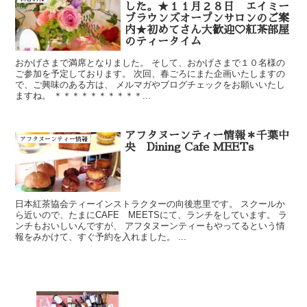
した。★１１月２８日 エイミー
ブラウンズオープンサロンのご案
内★初めてさん大歓迎♡紅茶部屋
のティータイム
おかげさまで満席となりました。 そして、おかげさまで１０名様の
ご参加を予定しております。 次回、春ごろにまた企画いたしますの
で、ご興味のある方は、 メルマガやブログチェックをお願いいたし
ますね。 ＊＊＊＊＊＊＊＊＊＊...
アフタヌーンティー情報＊千葉中
アフタヌーンティー情報
央 Dining Cafe MEETs
日本紅茶協会ティーインストラクターの向後恵里です。 スクールか
ら近いので、たまにCAFE MEETSにて、ランチをしています。 ラ
ンチもおいしいんですが、 アフタヌーンティーもやってるという情
報をみかけて、すぐ予約を入れました。 ...