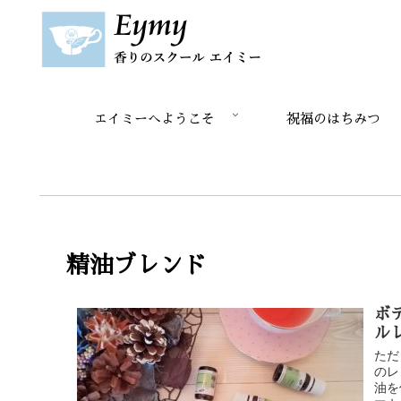
エイミーへようこそ
祝福のはちみつ
精油ブレンド
ボ
ル
ただ
のレ
油を