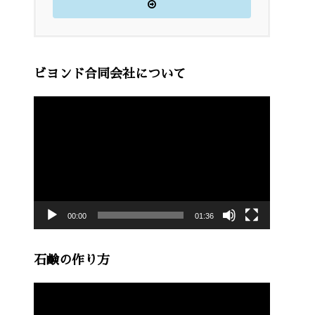
ビヨンド合同会社について
動
画
プ
レ
ー
00:00
01:36
ヤ
ー
石鹸の作り方
動