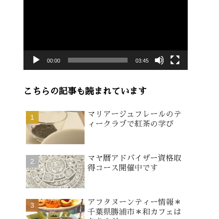
画
プ
レ
ー
00:00
03:45
ヤ
ー
こちらの記事も読まれています
マリアージュフレールのテ
ィークラブで紅茶の学び
マヤ暦アドバイザー資格取
得コース開催中です
アフタヌーンティー情報＊
千葉県勝浦市＊和カフェは