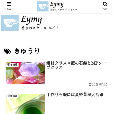
メニュー
検索
きゅうり
素材クラス＊藍の石鹸とMPソー
新着情報
プクラス
2022.07.02
手作り石鹸には夏野菜が大活躍
新着情報