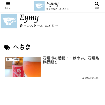
メニュー
検索
へちま
石垣市の感覚・・はやい。石垣島
旅 日本編
旅行記１
2022.04.24