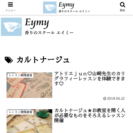
メニュー
検索
カルトナージュ
アトリエｊｕｎ♡山崎先生のカリ
レッスン開催報告
グラフィーレッスンを体験できま
す♡
2018.06.22
カルトナージュ★お教室を開く人
レッスン開催報告
が必要なものをそろえるレッスン
開催