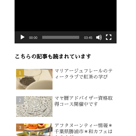
画
プ
レ
ー
00:00
03:45
ヤ
ー
こちらの記事も読まれています
マリアージュフレールのテ
ィークラブで紅茶の学び
マヤ暦アドバイザー資格取
得コース開催中です
アフタヌーンティー情報＊
千葉県勝浦市＊和カフェは