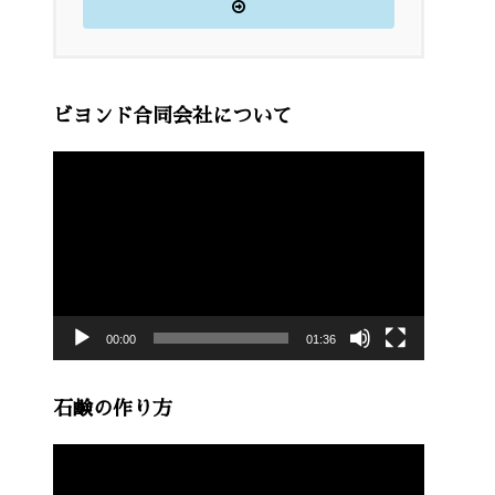
ビヨンド合同会社について
動
画
プ
レ
ー
00:00
01:36
ヤ
ー
石鹸の作り方
動