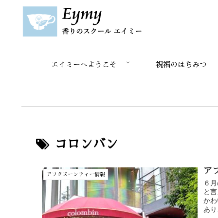
エイミーへようこそ
祝福のはちみつ
コロンバン
ア
アフタヌーンティー情報
６月
と言
かわ
あり