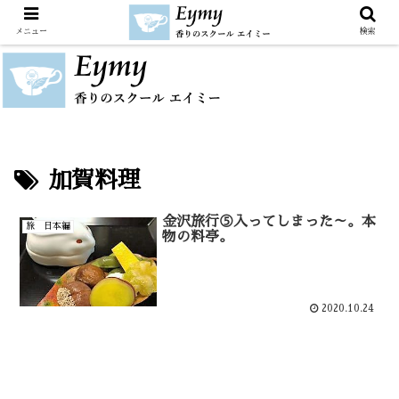
メニュー
検索
加賀料理
金沢旅行⑤入ってしまった～。本
旅 日本編
物の料亭。
2020.10.24