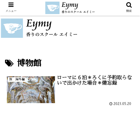
メニュー
検索
博物館
ローマに６泊＊ろくに予約取らな
旅 海外編
いで出かけた場合＊備忘録
2023.05.20