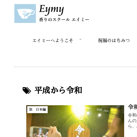
エイミーへようこそ
祝福のはちみつ
平成から令和
令
旅 日本編
令和
んの
ら、ハ