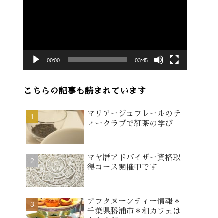
画
プ
レ
ー
00:00
03:45
ヤ
ー
こちらの記事も読まれています
マリアージュフレールのテ
ィークラブで紅茶の学び
マヤ暦アドバイザー資格取
得コース開催中です
アフタヌーンティー情報＊
千葉県勝浦市＊和カフェは