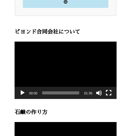
ビヨンド合同会社について
動
画
プ
レ
ー
00:00
01:36
ヤ
ー
石鹸の作り方
動