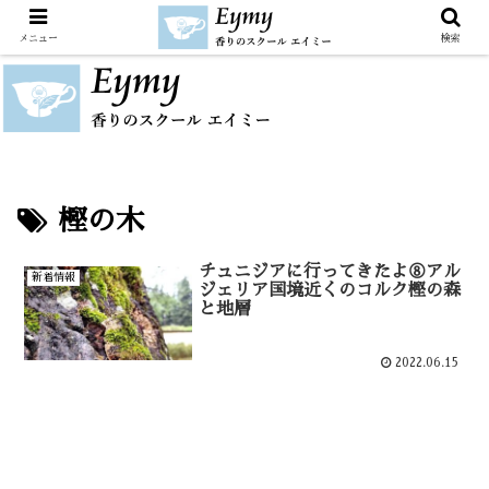
メニュー
検索
樫の木
チュニジアに行ってきたよ⑧アル
新着情報
ジェリア国境近くのコルク樫の森
と地層
2022.06.15