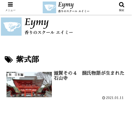
メニュー
検索
紫式部
滋賀その４ 源氏物語が生まれた
旅 日本編
石山寺
2021.01.11