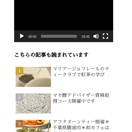
画
プ
レ
ー
00:00
03:45
ヤ
ー
こちらの記事も読まれています
マリアージュフレールのテ
ィークラブで紅茶の学び
マヤ暦アドバイザー資格取
得コース開催中です
アフタヌーンティー情報＊
千葉県勝浦市＊和カフェは