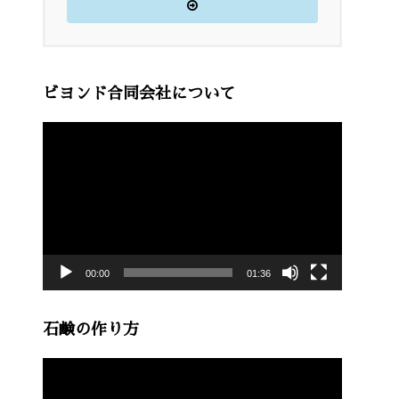
ビヨンド合同会社について
動
画
プ
レ
ー
00:00
01:36
ヤ
ー
石鹸の作り方
動