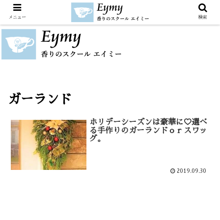
メニュー
検索
ガーランド
ホリデーシーズンは豪華に♡選べ
る手作りのガーランドｏｒスワッ
グ。
2019.09.30