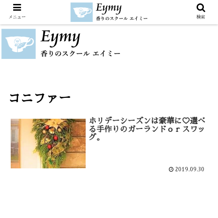
メニュー
検索
コニファー
ホリデーシーズンは豪華に♡選べ
る手作りのガーランドｏｒスワッ
グ。
2019.09.30