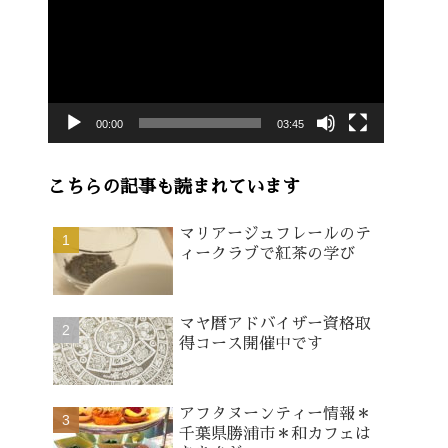
画
プ
レ
ー
00:00
03:45
ヤ
ー
こちらの記事も読まれています
マリアージュフレールのテ
ィークラブで紅茶の学び
マヤ暦アドバイザー資格取
得コース開催中です
アフタヌーンティー情報＊
千葉県勝浦市＊和カフェは