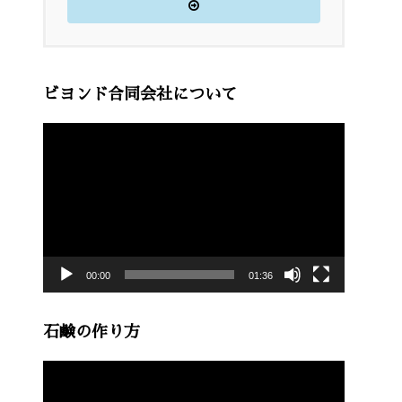
ビヨンド合同会社について
動
画
プ
レ
ー
00:00
01:36
ヤ
ー
石鹸の作り方
動