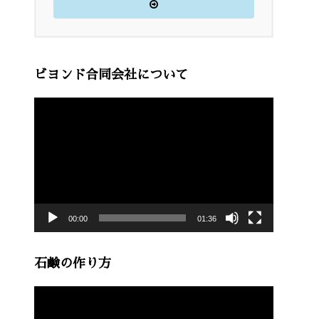
ビヨンド合同会社について
動
画
プ
レ
ー
00:00
01:36
ヤ
ー
石鹸の作り方
動