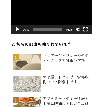
画
プ
レ
ー
00:00
03:45
ヤ
ー
こちらの記事も読まれています
マリアージュフレールのテ
ィークラブで紅茶の学び
マヤ暦アドバイザー資格取
得コース開催中です
アフタヌーンティー情報＊
千葉県勝浦市＊和カフェは