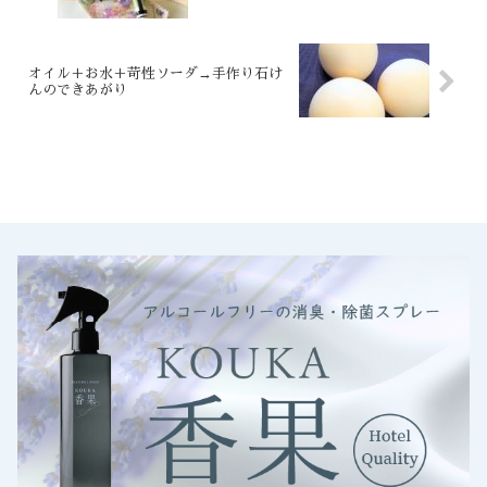
オイル＋お水＋苛性ソーダ→手作り石け
んのできあがり