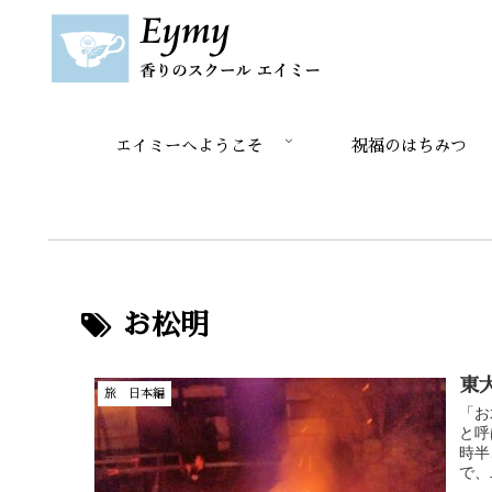
エイミーへようこそ
祝福のはちみつ
お松明
東
旅 日本編
「お
と呼
時半
で、