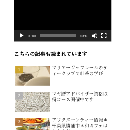
画
プ
レ
ー
00:00
03:45
ヤ
ー
こちらの記事も読まれています
マリアージュフレールのテ
ィークラブで紅茶の学び
マヤ暦アドバイザー資格取
得コース開催中です
アフタヌーンティー情報＊
千葉県勝浦市＊和カフェは