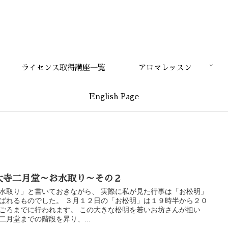
ライセンス取得講座一覧
アロマレッスン
English Page
大寺二月堂～お水取り～その２
水取り」と書いておきながら、 実際に私が見た行事は「お松明」
ばれるものでした。 ３月１２日の「お松明」は１９時半から２０
ごろまでに行われます。 この大きな松明を若いお坊さんが担い
二月堂までの階段を昇り、...