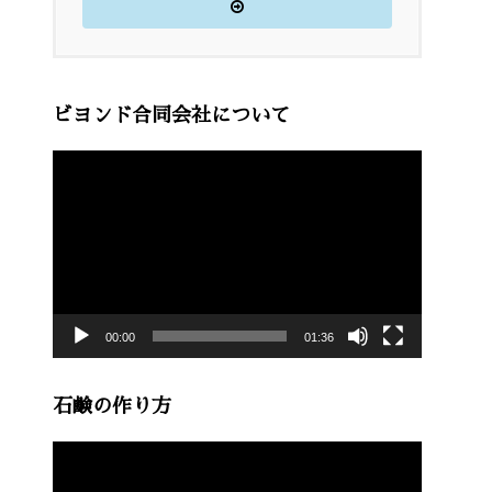
ビヨンド合同会社について
動
画
プ
レ
ー
00:00
01:36
ヤ
ー
石鹸の作り方
動