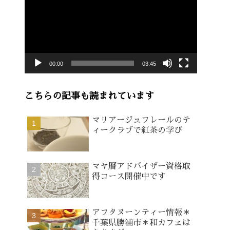
画
プ
レ
ー
00:00
03:45
ヤ
ー
こちらの記事も読まれています
マリアージュフレールのテ
ィークラブで紅茶の学び
マヤ暦アドバイザー資格取
得コース開催中です
アフタヌーンティー情報＊
千葉県勝浦市＊和カフェは