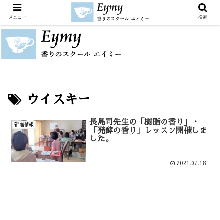
メニュー
検索
ウイスキー
長島司先生の「樹脂の香り」・
新着情報
「発酵の香り」レッスン開催しま
した。
2021.07.18