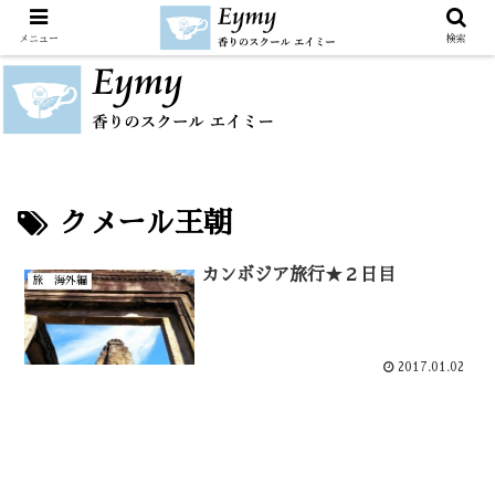
メニュー
検索
クメール王朝
カンボジア旅行★２日目
旅 海外編
2017.01.02