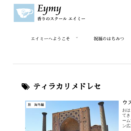
エイミーへようこそ
祝福のはちみつ
ティラカリメドレセ
ウ
旅 海外編
おは
てき
ーム
ン広