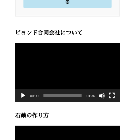
ビヨンド合同会社について
動
画
プ
レ
ー
00:00
01:36
ヤ
ー
石鹸の作り方
動