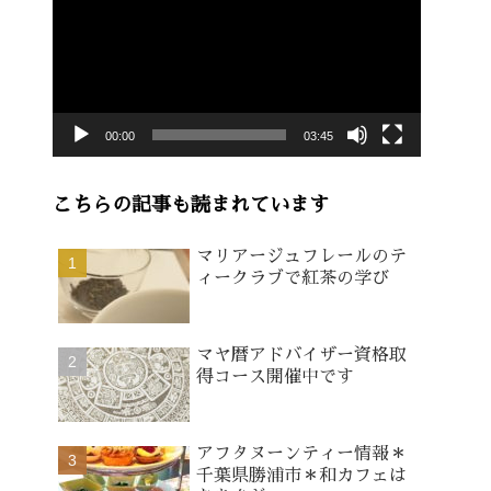
画
プ
レ
ー
00:00
03:45
ヤ
ー
こちらの記事も読まれています
マリアージュフレールのテ
ィークラブで紅茶の学び
マヤ暦アドバイザー資格取
得コース開催中です
アフタヌーンティー情報＊
千葉県勝浦市＊和カフェは