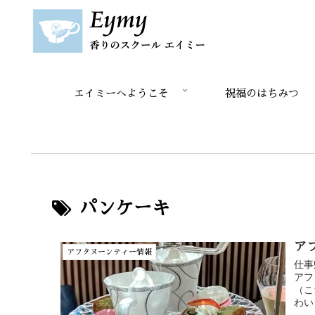
エイミーへようこそ
祝福のはちみつ
パンケーキ
ア
アフタヌーンティー情報
仕事
アフ
（こ
わい