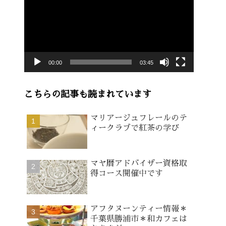
画
プ
レ
ー
00:00
03:45
ヤ
ー
こちらの記事も読まれています
マリアージュフレールのテ
ィークラブで紅茶の学び
マヤ暦アドバイザー資格取
得コース開催中です
アフタヌーンティー情報＊
千葉県勝浦市＊和カフェは