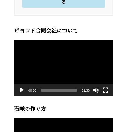
ビヨンド合同会社について
動
画
プ
レ
ー
00:00
01:36
ヤ
ー
石鹸の作り方
動