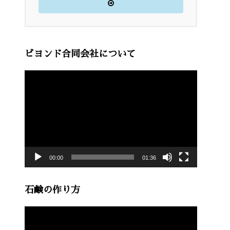
ビヨンド合同会社について
動
画
プ
レ
ー
00:00
01:36
ヤ
ー
石鹸の作り方
動