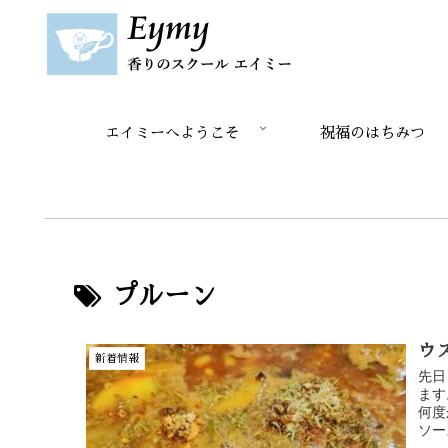
エイミーへようこそ
祝福のはちみつ
プルーン
ウ
新着情報
先日
ます
何度
ソー