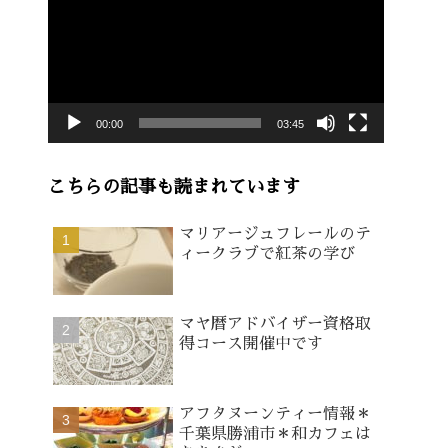
画
プ
レ
ー
00:00
03:45
ヤ
ー
こちらの記事も読まれています
マリアージュフレールのテ
ィークラブで紅茶の学び
マヤ暦アドバイザー資格取
得コース開催中です
アフタヌーンティー情報＊
千葉県勝浦市＊和カフェは