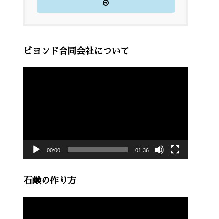
ビヨンド合同会社について
動
画
プ
レ
ー
00:00
01:36
ヤ
ー
石鹸の作り方
動