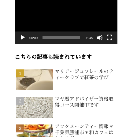
画
プ
レ
ー
00:00
03:45
ヤ
ー
こちらの記事も読まれています
マリアージュフレールのテ
ィークラブで紅茶の学び
マヤ暦アドバイザー資格取
得コース開催中です
アフタヌーンティー情報＊
千葉県勝浦市＊和カフェは