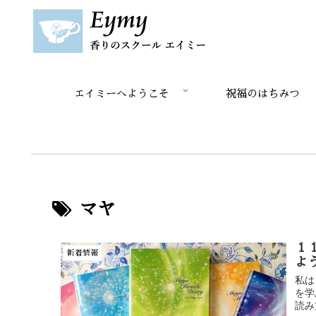
エイミーへようこそ
祝福のはちみつ
マヤ
１
新着情報
よ
私は
を学
読み