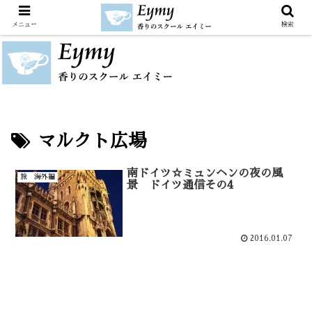
メニュー
検索
マルクト広場
南ドイツ☆ミュンヘンの夜の風
旅 海外編
景 ドイツ通信その4
2016.01.07