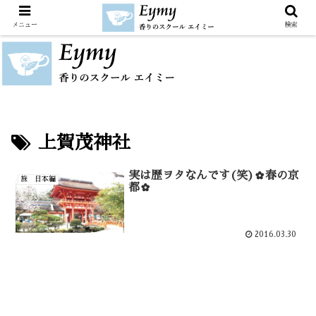
メニュー
検索
上賀茂神社
実は歴ヲタなんです(笑)✿春の京
旅 日本編
都✿
2016.03.30