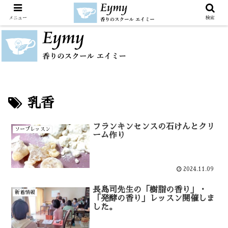
メニュー
検索
乳香
フランキンセンスの石けんとクリ
ソープレッスン
ーム作り
2024.11.09
長島司先生の「樹脂の香り」・
新着情報
「発酵の香り」レッスン開催しま
した。