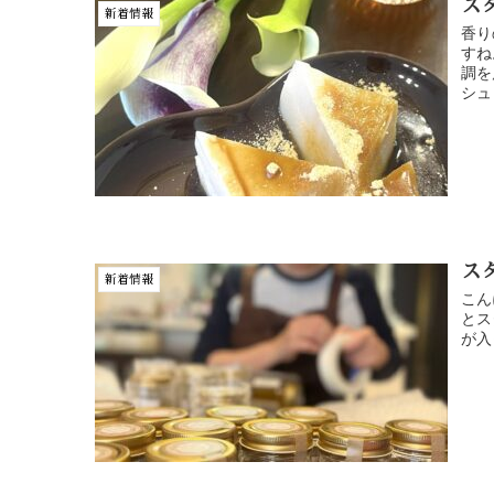
ス
新着情報
香り
すね
調を
シュ
ス
新着情報
こん
とス
が入