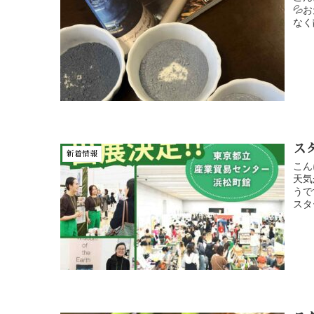
💦
なく
ス
新着情報
こん
天気
うで
スタ