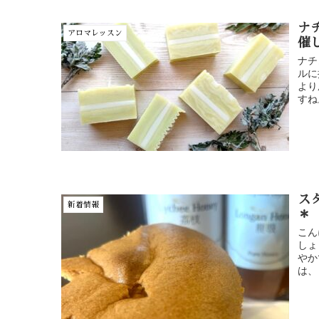
ナ
アロマレッスン
催
ナチ
ルに
より
すね
ス
新着情報
＊
こん
しょ
やか
は、 .