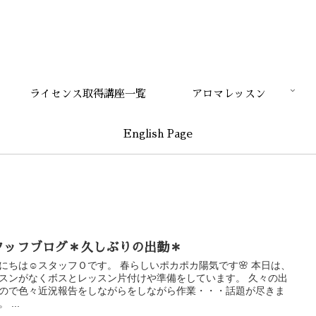
ライセンス取得講座一覧
アロマレッスン
English Page
タッフブログ＊久しぶりの出勤＊
にちは☺スタッフＯです。 春らしいポカポカ陽気です🌸 本日は、
スンがなくボスとレッスン片付けや準備をしています。 久々の出
ので色々近況報告をしながらをしながら作業・・・話題が尽きま
 ...