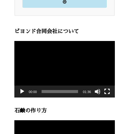
ビヨンド合同会社について
動
画
プ
レ
ー
00:00
01:36
ヤ
ー
石鹸の作り方
動