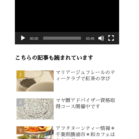
画
プ
レ
ー
00:00
03:45
ヤ
ー
こちらの記事も読まれています
マリアージュフレールのテ
ィークラブで紅茶の学び
マヤ暦アドバイザー資格取
得コース開催中です
アフタヌーンティー情報＊
千葉県勝浦市＊和カフェは