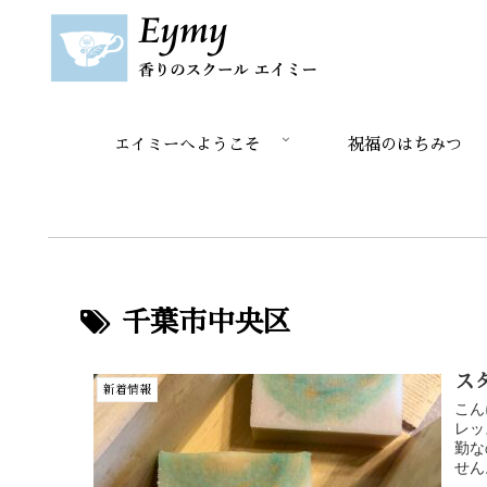
エイミーへようこそ
祝福のはちみつ
千葉市中央区
ス
新着情報
こん
レッ
勤な
せん。