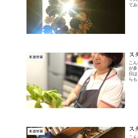
てみ
ス
新着情報
こん
が多
日は
らも
ス
新着情報
こん