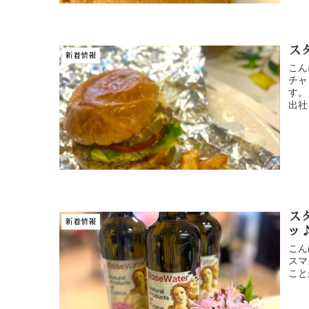
ス
新着情報
こん
チャ
す。
出社
ス
新着情報
ッ
こん
スマ
こと