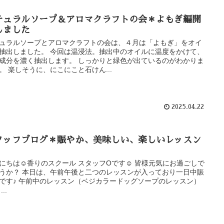
チュラルソープ＆アロマクラフトの会＊よもぎ編開
しました
ュラルソープとアロマクラフトの会は、４月は「よもぎ」をオイ
抽出しました。 今回は温浸法。抽出中のオイルに温度をかけて、
成分を濃く抽出します。 しっかりと緑色が出ているのがわかりま
。 楽しそうに、にこにこと石けん...
2025.04.22
タッフブログ＊賑やか、美味しい、楽しいレッスン
にちは☺香りのスクール スタッフOです☺ 皆様元気にお過ごしで
うか？ 本日は、午前午後と二つのレッスンが入っており一日中賑
です♪ 午前中のレッスン（ベジカラードッグソープのレッスン）
..