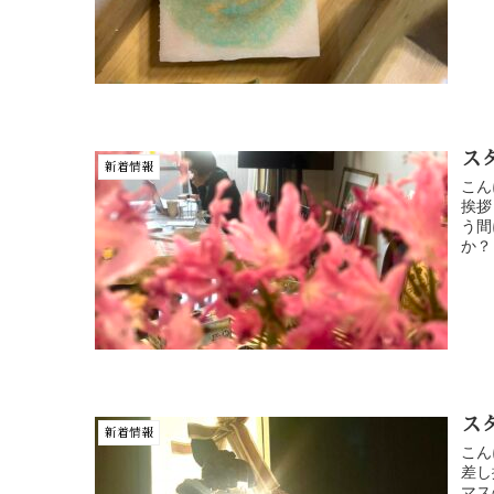
ス
新着情報
こん
挨拶
う間
か？
ス
新着情報
こん
差し
マス