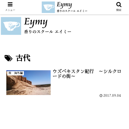
メニュー
検索
古代
ウズベキスタン紀行 ～シルクロ
旅 海外編
ードの街～
2017.09.04