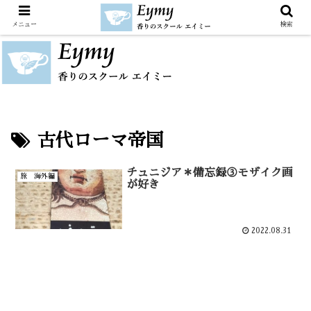
メニュー
検索
古代ローマ帝国
チュニジア＊備忘録③モザイク画
旅 海外編
が好き
2022.08.31