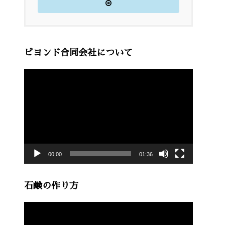
ビヨンド合同会社について
動
画
プ
レ
ー
00:00
01:36
ヤ
ー
石鹸の作り方
動