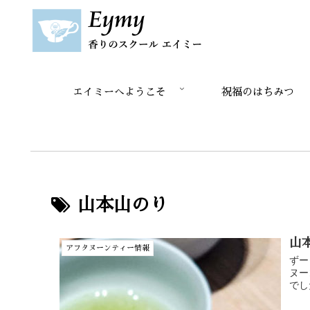
エイミーへようこそ
祝福のはちみつ
山本山のり
山
アフタヌーンティー情報
ずー
ヌー
でし