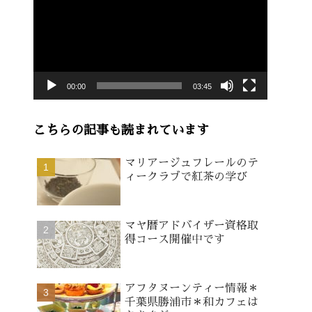
画
プ
レ
ー
00:00
03:45
ヤ
ー
こちらの記事も読まれています
マリアージュフレールのテ
ィークラブで紅茶の学び
マヤ暦アドバイザー資格取
得コース開催中です
アフタヌーンティー情報＊
千葉県勝浦市＊和カフェは