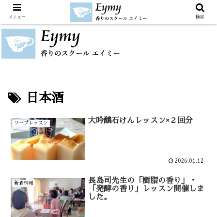
メニュー
検索
日本酒
大吟醸石けんレッスン×２回分
ソープレッスン
2026.01.12
長島司先生の「樹脂の香り」・
新着情報
「発酵の香り」レッスン開催しま
した。