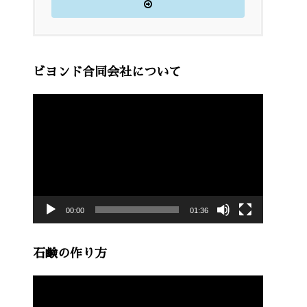
ビヨンド合同会社について
動
画
プ
レ
ー
00:00
01:36
ヤ
ー
石鹸の作り方
動