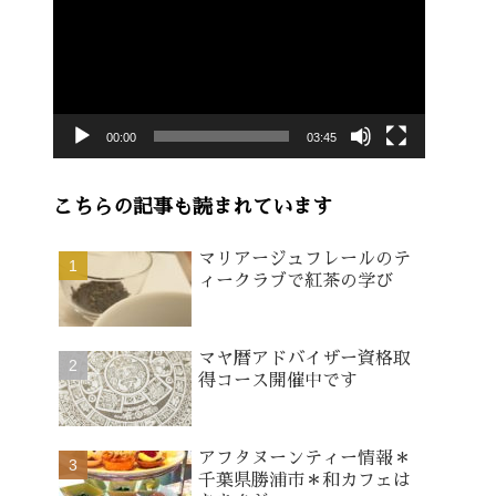
画
プ
レ
ー
00:00
03:45
ヤ
ー
こちらの記事も読まれています
マリアージュフレールのテ
ィークラブで紅茶の学び
マヤ暦アドバイザー資格取
得コース開催中です
アフタヌーンティー情報＊
千葉県勝浦市＊和カフェは