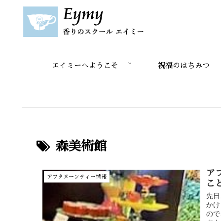
エイミーへようこそ
祝福のはちみつ
森美術館
ア
アフタヌーンティー情報
こ
先日
かけ
ので