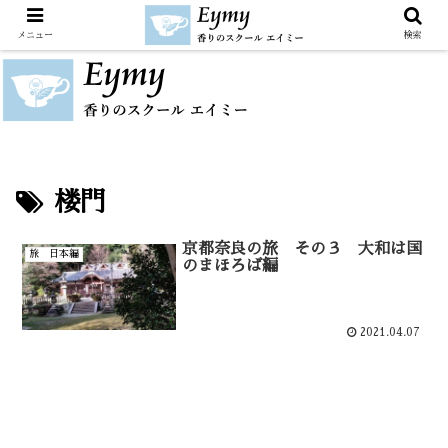
メニュー
検索
楼門
京都奈良の旅 その３ 大和は国
旅 日本編
のまほろば編
2021.04.07