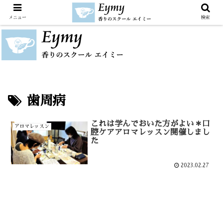
メニュー
検索
歯周病
これは学んでおいた方がよい＊口
アロマレッスン
腔ケアアロマレッスン開催しまし
た
2023.02.27