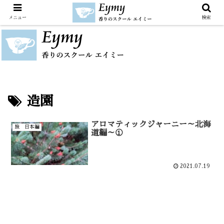
メニュー
検索
造園
アロマティックジャーニー～北海
旅 日本編
道編～①
2021.07.19