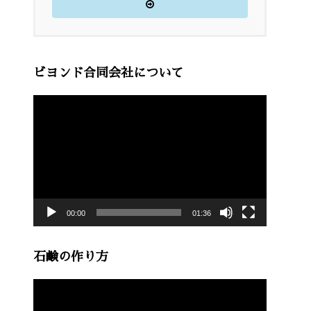
ビヨンド合同会社について
動
画
プ
レ
ー
00:00
01:36
ヤ
ー
石鹸の作り方
動