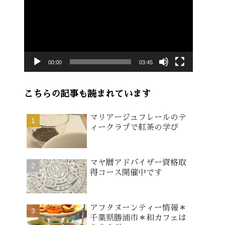
画
プ
レ
ー
00:00
03:45
ヤ
ー
こちらの記事も読まれています
マリアージュフレールのテ
ィークラブで紅茶の学び
マヤ暦アドバイザー資格取
得コース開催中です
アフタヌーンティー情報＊
千葉県勝浦市＊和カフェは