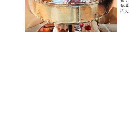
都で
条城
のあ