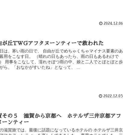
2024.12.06
由が丘TWGアフタヌーンティーで救われた
日は、寒い雨の日で、 自由が丘でめちゃくちゃマイナス要素のあ
暮用をこなす日。 （晴れの日もあったら、雨の日もあるわけで
） 用事をこなして、濡れそぼつ雨の中、娘と二人でとぼとぼと歩
がら、「おなかがすいたね」となって、 ...
2022.12.05
賀その５ 滋賀から京都へ ホテルザ三井京都アフ
ヌーンティー
の滋賀旅では、最後に話題になっているホテルの ホテルザ三井京