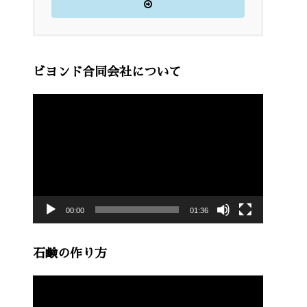
ビヨンド合同会社について
動
画
プ
レ
ー
00:00
01:36
ヤ
ー
石鹸の作り方
動