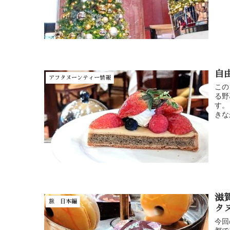
自
アフタヌーンティー情報
この
る野
す。
きな
滋
旅 日本編
タ
今回