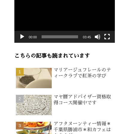
画
プ
レ
ー
00:00
03:45
ヤ
ー
こちらの記事も読まれています
マリアージュフレールのテ
ィークラブで紅茶の学び
マヤ暦アドバイザー資格取
得コース開催中です
アフタヌーンティー情報＊
千葉県勝浦市＊和カフェは