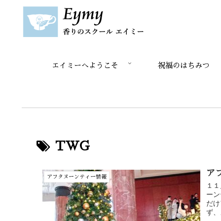
エイミーへようこそ
祝福のはちみつ
TWG
ア
アフタヌーンティー情報
１１
ーン
だけ
ず、