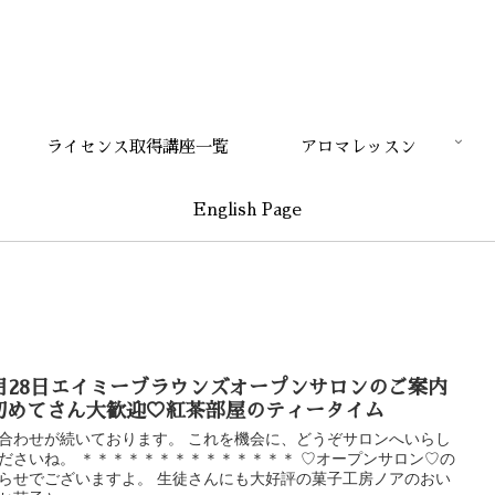
ライセンス取得講座一覧
アロマレッスン
English Page
1月28日エイミーブラウンズオープンサロンのご案内
初めてさん大歓迎♡紅茶部屋のティータイム
合わせが続いております。 これを機会に、どうぞサロンへいらし
ださいね。 ＊＊＊＊＊＊＊＊＊＊＊＊＊＊ ♡オープンサロン♡の
らせでございますよ。 生徒さんにも大好評の菓子工房ノアのおい