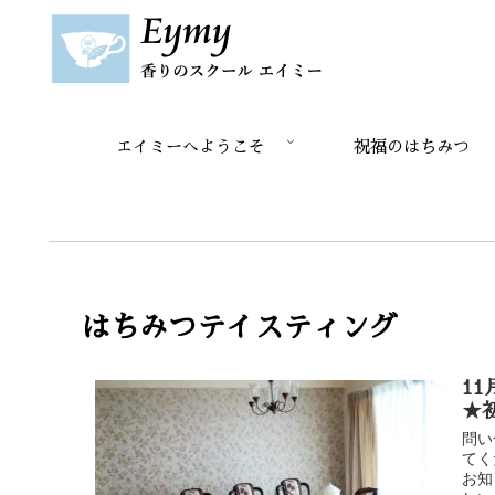
エイミーへようこそ
祝福のはちみつ
はちみつテイスティング
1
★
問い
てく
お知