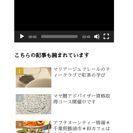
画
プ
レ
ー
00:00
03:45
ヤ
ー
こちらの記事も読まれています
マリアージュフレールのテ
ィークラブで紅茶の学び
マヤ暦アドバイザー資格取
得コース開催中です
アフタヌーンティー情報＊
千葉県勝浦市＊和カフェは