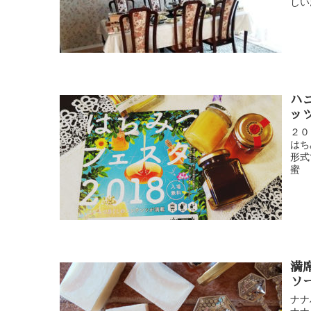
しい
ハ
ッ
２０
はち
形式
蜜 
満
ソ
ナナ