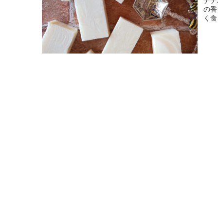
ナナ
の香
く食