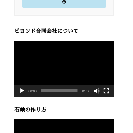
ビヨンド合同会社について
動
画
プ
レ
ー
00:00
01:36
ヤ
ー
石鹸の作り方
動