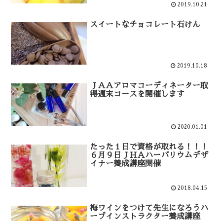
2019.10.21
スイートなチョコレート石けん
2019.10.18
ＪＡＡアロマコーディネーター取
得週末コースを開催します
2020.01.01
たった１日で資格が取れる！！！
６月９日ＪＨＡハーバリウムデザ
イナー養成講座開催
2018.04.15
梅ワインをつけて先生になろうハ
ーブインストラクター養成講座