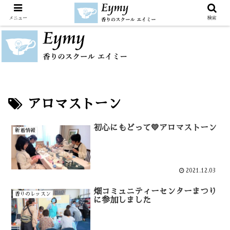
メニュー
検索
アロマストーン
初心にもどって💛アロマストーン
新着情報
2021.12.03
畑コミュニティーセンターまつり
香りのレッスン
に参加しました