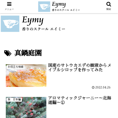
メニュー
検索
真鍋庭園
国産のサトウカエデの樹液からメ
お役立ち情報
イプルシロップを作ってみた
2022.04.26
アロマティックジャーニー～北海
旅 日本編
道編～①