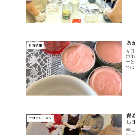
あ
新着情報
今日
均年
ーと
では
青
アロマレッスン
し
年に