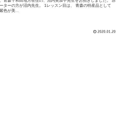
、青森十和田地方在住の、沼内美加子先生をお招きしました。 赤
ーターの方が沼内先生。 1レッスン目は、 青森の特産品として
紫色が美...
2020.01.20