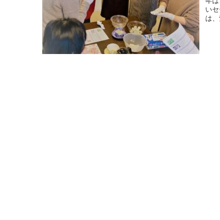
年は
いセ
は、