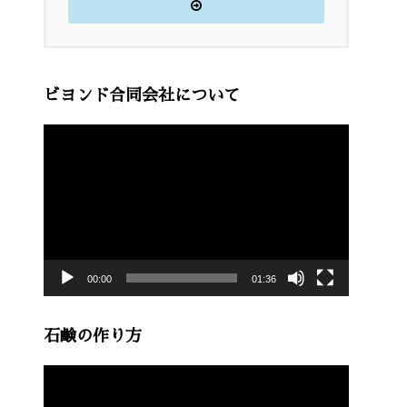
ビヨンド合同会社について
動
画
プ
レ
ー
00:00
01:36
ヤ
ー
石鹸の作り方
動