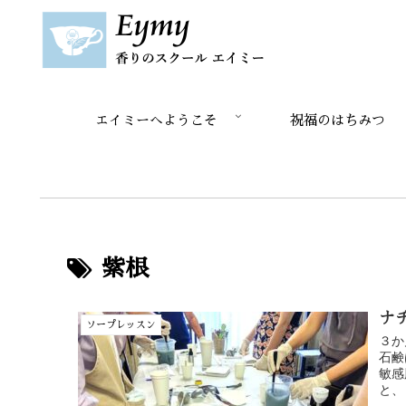
エイミーへようこそ
祝福のはちみつ
紫根
ナ
ソープレッスン
３か
石鹸
敏感
と、