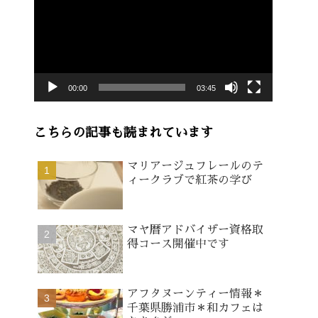
画
プ
レ
ー
00:00
03:45
ヤ
ー
こちらの記事も読まれています
マリアージュフレールのテ
ィークラブで紅茶の学び
マヤ暦アドバイザー資格取
得コース開催中です
アフタヌーンティー情報＊
千葉県勝浦市＊和カフェは