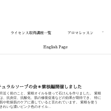
ライセンス取得講座一覧
アロマレッスン
English Page
チュラルソープの会＊紫根編開催しました
月近く前のこと、紫根オイルを使って石けんを作りました。 紫根
は、抗炎症、抗酸化、肌の修復促進などの効果が期待でき、 特に
肌や乾燥肌のケアに適していると言われています。 紫根を使う
きれいな濃いピンク色のオイル...