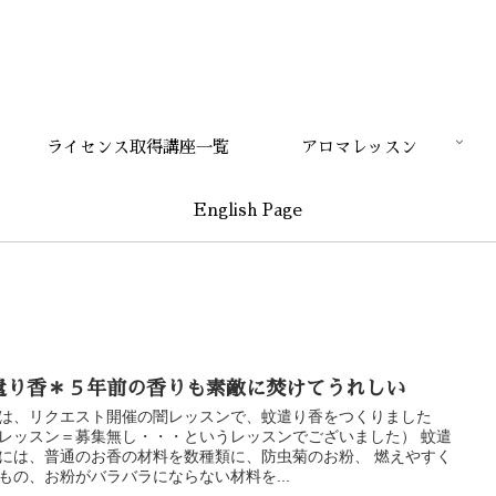
ライセンス取得講座一覧
アロマレッスン
English Page
遣り香＊５年前の香りも素敵に焚けてうれしい
は、リクエスト開催の闇レッスンで、蚊遣り香をつくりました
レッスン＝募集無し・・・というレッスンでございました） 蚊遣
には、普通のお香の材料を数種類に、防虫菊のお粉、 燃えやすく
もの、お粉がバラバラにならない材料を...