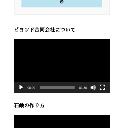
ビヨンド合同会社について
動
画
プ
レ
ー
00:00
01:36
ヤ
ー
石鹸の作り方
動