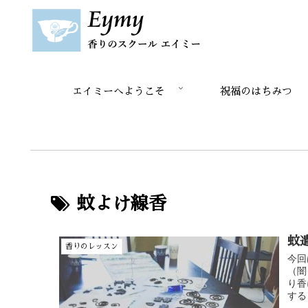
エイミーへようこそ
祝福のはちみつ
蚊よけ線香
蚊
香りのレッスン
今回
（闇
り香
する