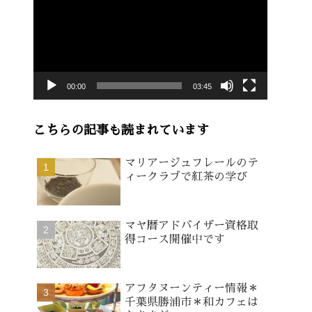
画
プ
レ
ー
00:00
03:45
ヤ
ー
こちらの記事も読まれています
マリアージュフレールのテ
ィークラブで紅茶の学び
マヤ暦アドバイザー資格取
得コース開催中です
アフタヌーンティー情報＊
千葉県勝浦市＊和カフェは