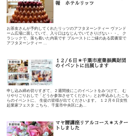
報 ホテルリッツ
お茶友さんが予約してくれたリッツのアフタヌーンティー ヴァンド
ーム広場に面していて、入り口はなじんでいてさりげない・・。 ク
ラシックで、落ち着いた内装です プルーストにご縁のある図書室で
アフタヌーンティー ...
１２/６日＊千葉市産業振興財団
新着情報
のイベントに出展します
申し込み締め切りすぎて、２週間後にこのイベントをみつけて、 む
りやりごりおしで「どうか参加させてください」とお申込みしたこち
らのイベントに、 生徒の皆様が出てくださいます。 １２月６日女性
起業家フェスタ こちら、千葉市中央区にあ...
マヤ暦講座リアルコース＊スター
新着情報
トしました