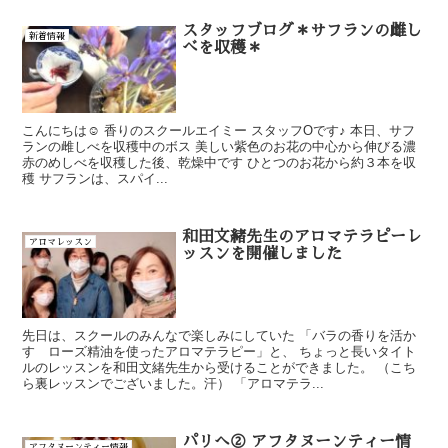
スタッフブログ＊サフランの雌し
新着情報
べを収穫＊
こんにちは☺ 香りのスクールエイミー スタッフOです♪ 本日、サフ
ランの雌しべを収穫中のボス 美しい紫色のお花の中心から伸びる濃
赤のめしべを収穫した後、乾燥中です ひとつのお花から約３本を収
穫 サフランは、スパイ...
和田文緒先生のアロマテラピーレ
アロマレッスン
ッスンを開催しました
先日は、スクールのみんなで楽しみにしていた 「バラの香りを活か
す ローズ精油を使ったアロマテラピー」と、 ちょっと長いタイト
ルのレッスンを和田文緒先生から受けることができました。 （こち
ら裏レッスンでございました。汗） 「アロマテラ...
パリへ② アフタヌーンティー情
アフタヌーンティー情報