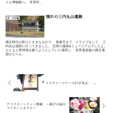
イル博物館へ。 常滑市...
憧れの三内丸山遺跡
旅 日本編
縄文時代が割りとすきなもので、 青森市まで、ドライブをして、 三
内丸山遺跡に行ってきました。 充実の遺跡&ミュージアムでしたよ。
もともと野球場を建てようとしていた場所に、 世界遺産級の縄文遺
跡がどーん...
ミステリーツアーの行き先は・・。
アフタヌーンティー情報 ～再びの品川
マリオットホテル～