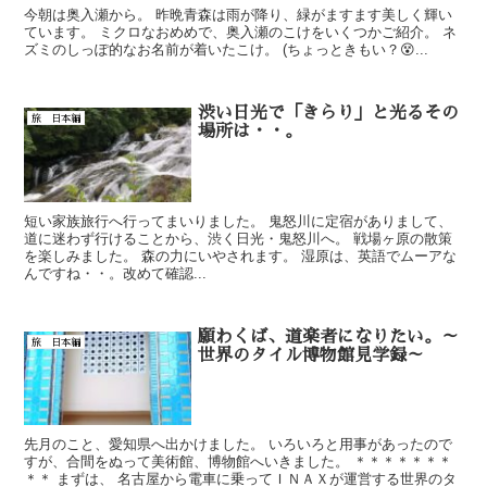
今朝は奥入瀬から。 昨晩青森は雨が降り、緑がますます美しく輝い
ています。 ミクロなおめめで、奥入瀬のこけをいくつかご紹介。 ネ
ズミのしっぽ的なお名前が着いたこけ。 (ちょっときもい？😵...
渋い日光で「きらり」と光るその
旅 日本編
場所は・・。
短い家族旅行へ行ってまいりました。 鬼怒川に定宿がありまして、
道に迷わず行けることから、渋く日光・鬼怒川へ。 戦場ヶ原の散策
を楽しみました。 森の力にいやされます。 湿原は、英語でムーアな
んですね・・。改めて確認...
願わくば、道楽者になりたい。～
旅 日本編
世界のタイル博物館見学録～
先月のこと、愛知県へ出かけました。 いろいろと用事があったので
すが、合間をぬって美術館、博物館へいきました。 ＊＊＊＊＊＊＊
＊＊ まずは、 名古屋から電車に乗ってＩＮＡＸが運営する世界のタ